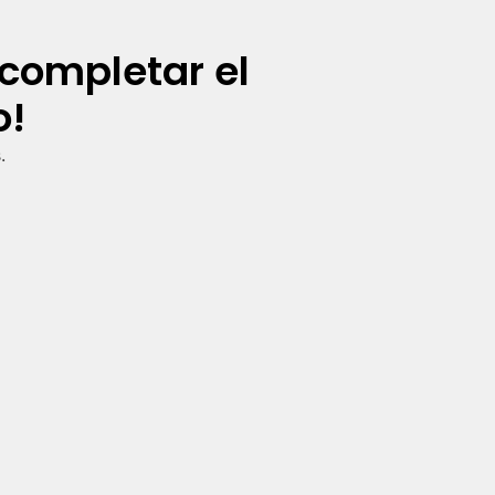
completar el
o!
.