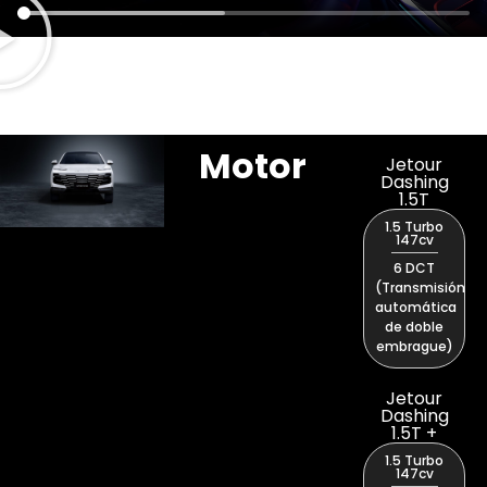
Motor
Jetour
Dashing
1.5T
1.5 Turbo
147cv
6 DCT
(Transmisión
automática
de doble
embrague)
Jetour
Dashing
1.5T +
1.5 Turbo
147cv