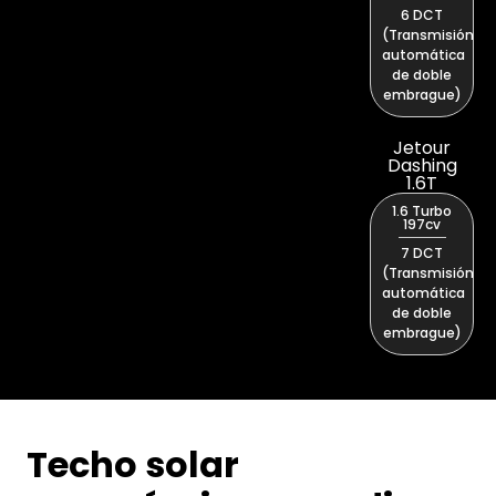
6 DCT
(Transmisión
automática
de doble
embrague)
Jetour
Dashing
1.6T
1.6 Turbo
197cv
7 DCT
(Transmisión
automática
de doble
embrague)
Techo solar