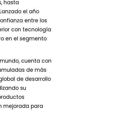
, hasta
 Lanzado el año
nfianza entre los
erior con tecnología
ero en el segmento
l mundo, cuenta con
acumuladas de más
global de desarrollo
dizando su
 productos
um mejorada para