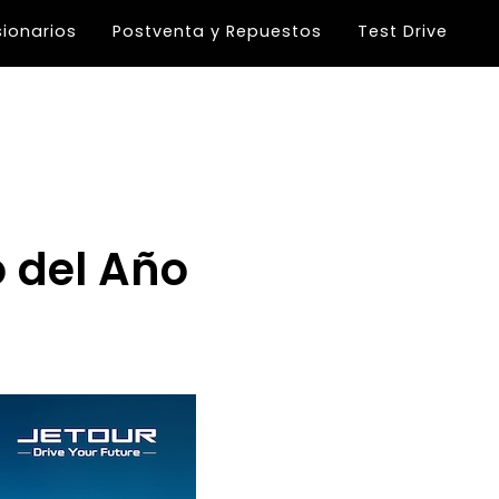
ionarios
Postventa y Repuestos
Test Drive
 del Año