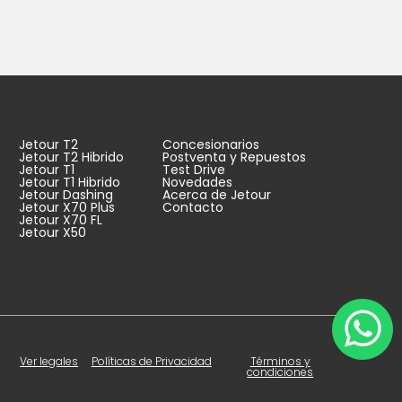
Jetour T2
Concesionarios
Jetour T2 Hibrido
Postventa y Repuestos
Jetour T1
Test Drive
Jetour T1 Hibrido
Novedades
Jetour Dashing
Acerca de Jetour
Jetour X70 Plus
Contacto
Jetour X70 FL
Jetour X50
Ver legales
Políticas de Privacidad
Términos y
condiciones